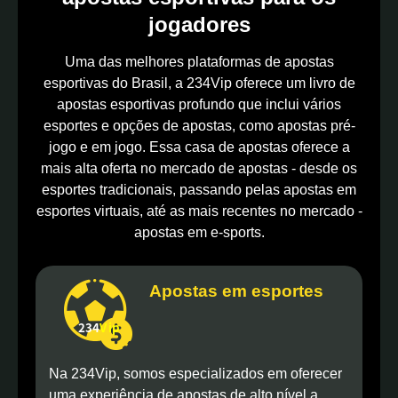
jogadores
Uma das melhores plataformas de apostas
esportivas do Brasil, a 234Vip oferece um livro de
apostas esportivas profundo que inclui vários
esportes e opções de apostas, como apostas pré-
jogo e em jogo. Essa casa de apostas oferece a
mais alta oferta no mercado de apostas - desde os
esportes tradicionais, passando pelas apostas em
esportes virtuais, até as mais recentes no mercado -
apostas em e-sports.
Apostas em esportes
Na 234Vip, somos especializados em oferecer
uma experiência de apostas de alto nível a