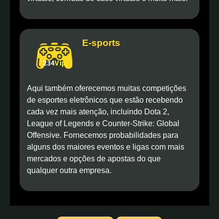
E-sports
Aqui também oferecemos muitas competições
de esportes eletrônicos que estão recebendo
cada vez mais atenção, incluindo Dota 2,
League of Legends e Counter-Strike: Global
Offensive. Fornecemos probabilidades para
alguns dos maiores eventos e ligas com mais
mercados e opções de apostas do que
qualquer outra empresa.