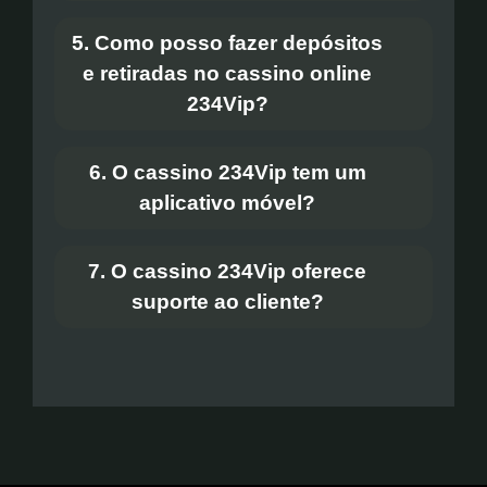
5. Como posso fazer depósitos
e retiradas no cassino online
234Vip?
6. O cassino 234Vip tem um
aplicativo móvel?
7. O cassino 234Vip oferece
suporte ao cliente?