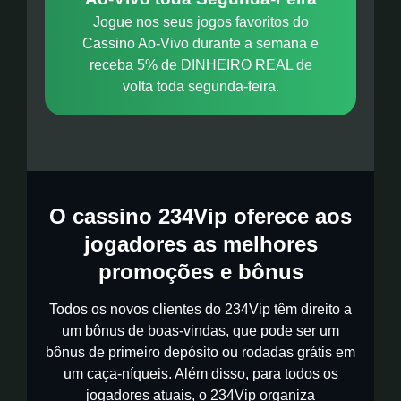
Jogue nos seus jogos favoritos do
Cassino Ao-Vivo durante a semana e
receba 5% de DINHEIRO REAL de
volta toda segunda-feira.
O cassino 234Vip oferece aos
jogadores as melhores
promoções e bônus
Todos os novos clientes do 234Vip têm direito a
um bônus de boas-vindas, que pode ser um
bônus de primeiro depósito ou rodadas grátis em
um caça-níqueis. Além disso, para todos os
jogadores atuais, o 234Vip organiza