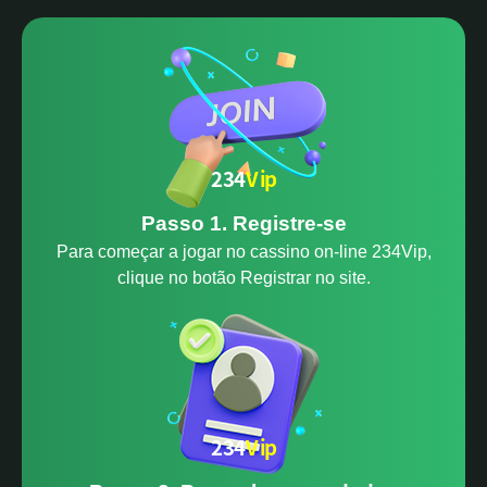
Passo 1. Registre-se
Para começar a jogar no cassino on-line 234Vip,
clique no botão Registrar no site.