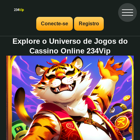
Conecte-se
Registro
Explore o Universo de Jogos do
Cassino Online 234Vip