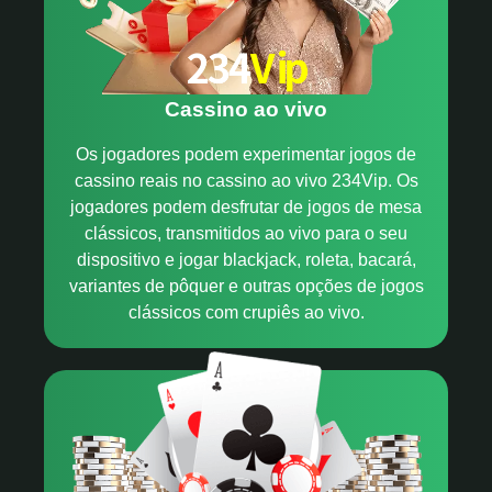
Cassino ao vivo
Os jogadores podem experimentar jogos de
cassino reais no cassino ao vivo 234Vip. Os
jogadores podem desfrutar de jogos de mesa
clássicos, transmitidos ao vivo para o seu
dispositivo e jogar blackjack, roleta, bacará,
variantes de pôquer e outras opções de jogos
clássicos com crupiês ao vivo.