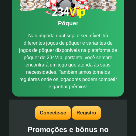
Pôquer
Não importa qual seja o seu nível, há
diferentes jogos de pôquer e variantes de
jogos de pôquer disponíveis na plataforma de
pôquer do 234Vip, portanto, você sempre
encontrará um jogo que atenda às suas
necessidades. Também temos torneios
regulares onde os jogadores podem competir
e ganhar prêmios!
Conecte-se
Registro
Promoções e bônus no