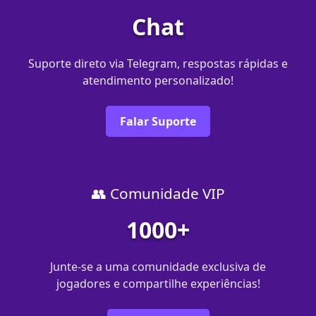
Chat
Suporte direto via Telegram, respostas rápidas e
atendimento personalizado!
Falar Suporte
👥 Comunidade VIP
1000+
Junte-se a uma comunidade exclusiva de
jogadores e compartilhe experiências!