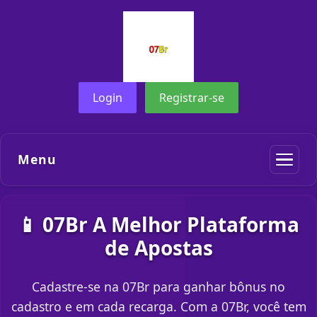
Login
Registrar-se
Menu
📱 07Br A Melhor Plataforma
de Apostas
Cadastre-se na 07Br para ganhar bônus no
cadastro e em cada recarga. Com a 07Br, você tem