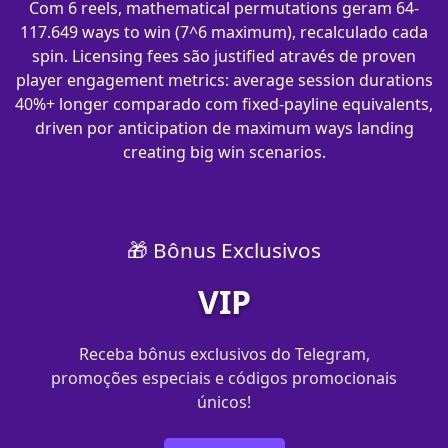
Com 6 reels, mathematical permutations geram 64-
117.649 ways to win (7^6 maximum), recalculado cada
spin. Licensing fees são justified através de proven
player engagement metrics: average session durations
40%+ longer comparado com fixed-payline equivalents,
driven por anticipation de maximum ways landing
creating big win scenarios.
🎁 Bônus Exclusivos
VIP
Receba bônus exclusivos do Telegram,
promoções especiais e códigos promocionais
únicos!