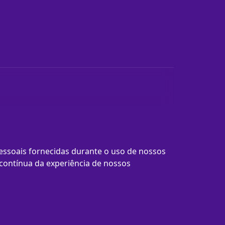
essoais fornecidas durante o uso de nossos
 contínua da experiência de nossos