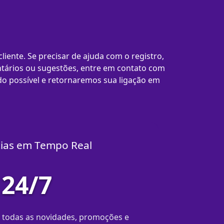
iente. Se precisar de ajuda com o registro,
tários ou sugestões, entre em contato com
do possível e retornaremos sua ligação em
cias em Tempo Real
24/7
e todas as novidades, promoções e