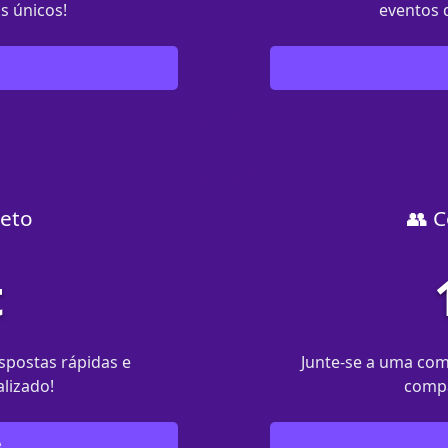
s únicos!
eventos 
reto
👥 
t
espostas rápidas e
Junte-se a uma com
lizado!
compa
e