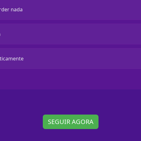
erder nada
a
aticamente
SEGUIR AGORA