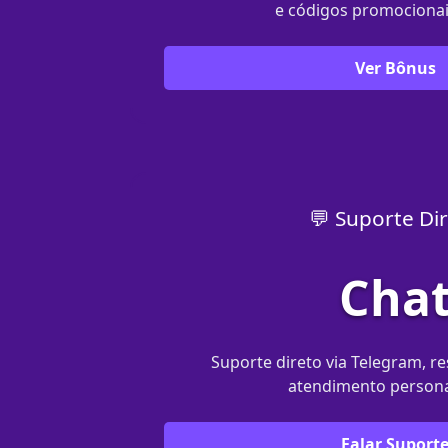
e códigos promocionai
Ver Bônus
💬 Suporte Di
Cha
Suporte direto via Telegram, r
atendimento persona
Falar Suport