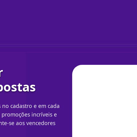
r
postas
s no cadastro e em cada
 promoções incríveis e
unte-se aos vencedores