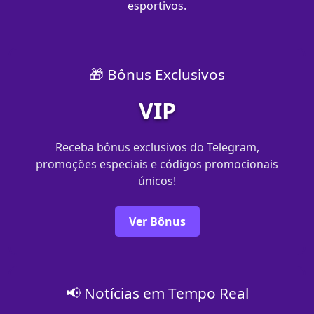
esportivos.
🎁 Bônus Exclusivos
VIP
Receba bônus exclusivos do Telegram,
promoções especiais e códigos promocionais
únicos!
Ver Bônus
📢 Notícias em Tempo Real