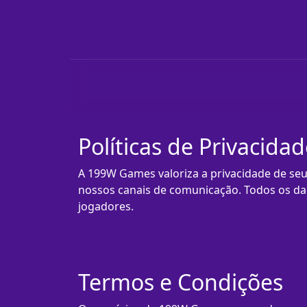
Políticas de Privacida
A 199W Games valoriza a privacidade de se
nossos canais de comunicação. Todos os dad
jogadores.
Termos e Condições