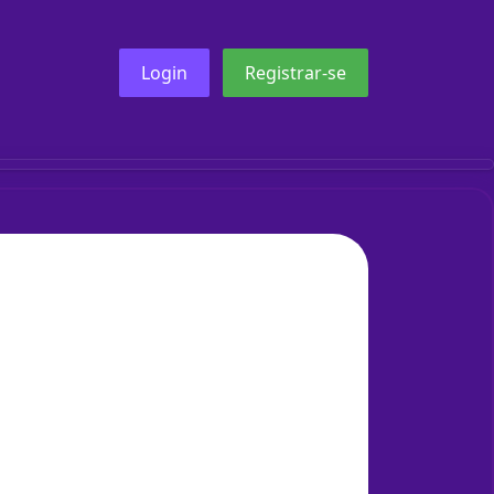
Login
Registrar-se