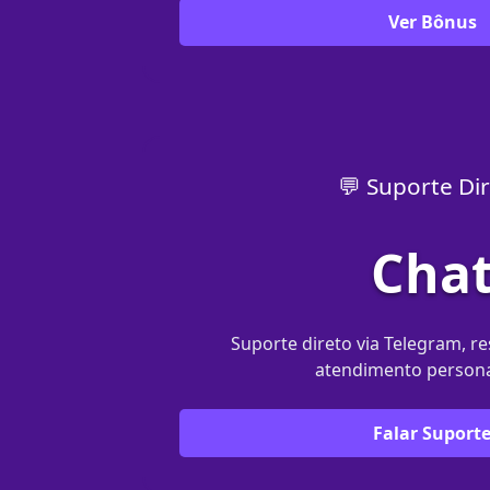
Ver Bônus
💬 Suporte Di
Cha
Suporte direto via Telegram, r
atendimento persona
Falar Suport