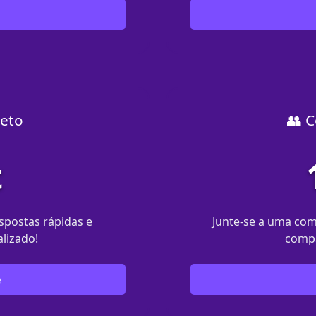
reto
👥 
t
espostas rápidas e
Junte-se a uma com
lizado!
compa
e