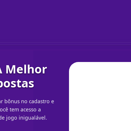
A Melhor
postas
r bônus no cadastro e
ocê tem acesso a
e jogo inigualável.