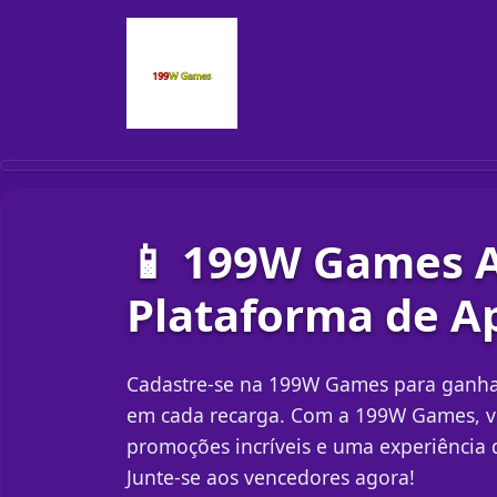
📱 199W Games 
Plataforma de A
Cadastre-se na 199W Games para ganha
em cada recarga. Com a 199W Games, v
promoções incríveis e uma experiência d
Junte-se aos vencedores agora!