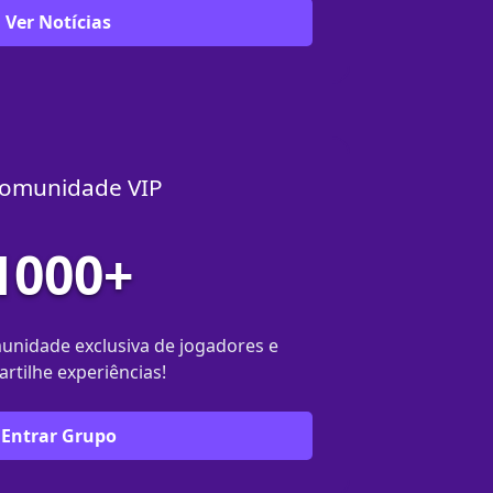
Ver Notícias
Comunidade VIP
1000+
unidade exclusiva de jogadores e
rtilhe experiências!
Entrar Grupo