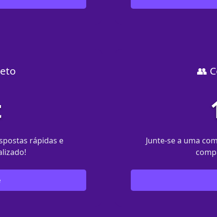
reto
👥 
t
espostas rápidas e
Junte-se a uma com
lizado!
compa
e