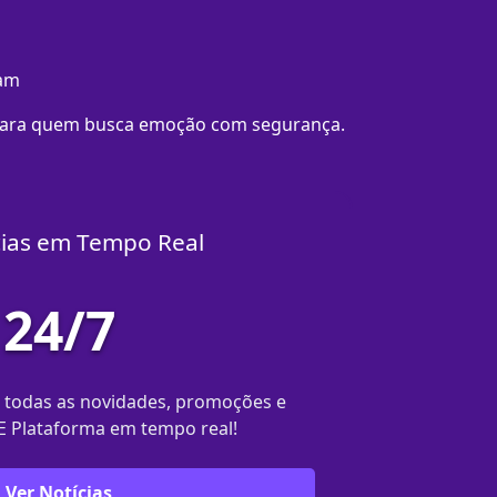
ram
a para quem busca emoção com segurança.
cias em Tempo Real
24/7
e todas as novidades, promoções e
E Plataforma em tempo real!
Ver Notícias