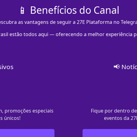
📱 Benefícios do Canal
scubra as vantagens de seguir a 27E Plataforma no Teleg
rasil estão todos aqui — oferecendo a melhor experiênci
sivos
📢 Notí
m, promoções especiais
Fique por dentro d
s únicos!
eventos da 27