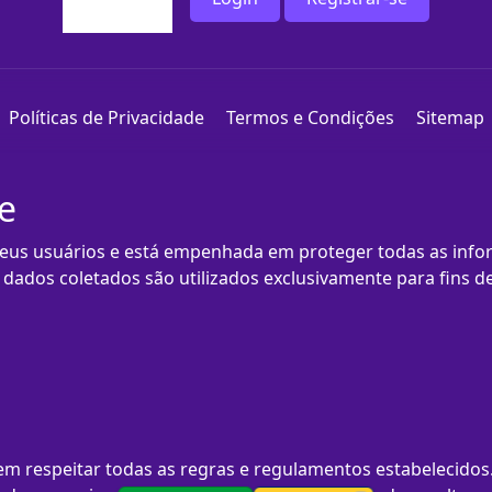
Políticas de Privacidade
Termos e Condições
Sitemap
de
 seus usuários e está empenhada em proteger todas as inf
dados coletados são utilizados exclusivamente para fins d
 respeitar todas as regras e regulamentos estabelecidos.