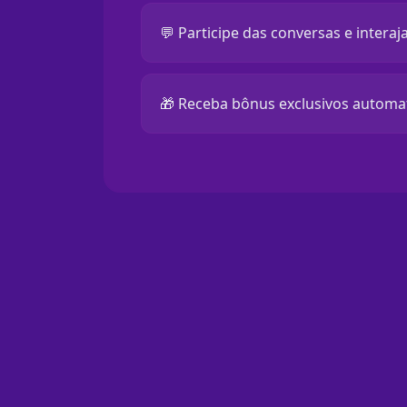
💬 Participe das conversas e interaj
🎁 Receba bônus exclusivos autom