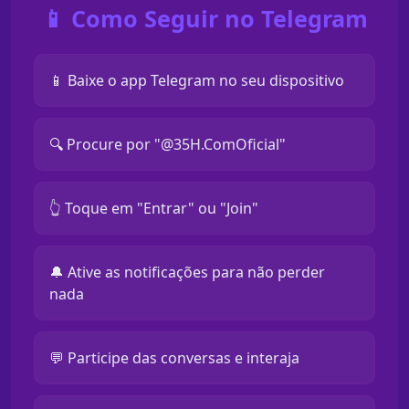
📱 Como Seguir no Telegram
📱 Baixe o app Telegram no seu dispositivo
🔍 Procure por "@35H.ComOficial"
👆 Toque em "Entrar" ou "Join"
🔔 Ative as notificações para não perder
nada
💬 Participe das conversas e interaja