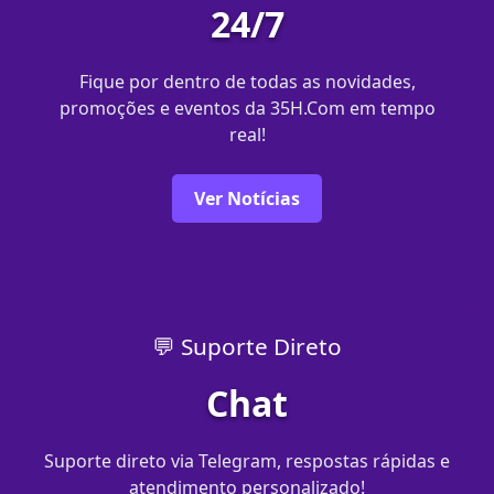
24/7
Fique por dentro de todas as novidades,
promoções e eventos da 35H.Com em tempo
real!
Ver Notícias
💬 Suporte Direto
Chat
Suporte direto via Telegram, respostas rápidas e
atendimento personalizado!