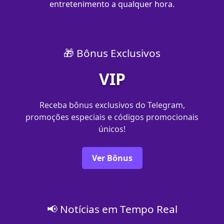
entretenimento a qualquer hora.
🎁 Bônus Exclusivos
VIP
Receba bônus exclusivos do Telegram,
promoções especiais e códigos promocionais
únicos!
Ver Bônus
📢 Notícias em Tempo Real