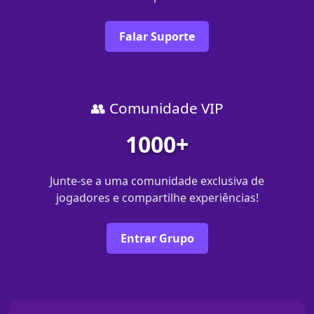
Falar Suporte
👥 Comunidade VIP
1000+
Junte-se a uma comunidade exclusiva de
jogadores e compartilhe experiências!
Entrar Grupo