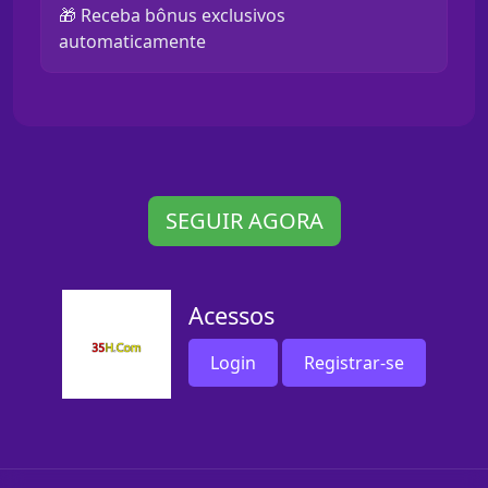
🎁 Receba bônus exclusivos
automaticamente
SEGUIR AGORA
Acessos
Login
Registrar-se