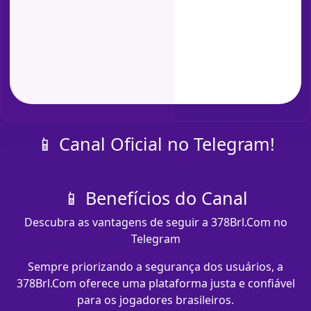
📱 Canal Oficial no Telegram!
📱 Benefícios do Canal
Descubra as vantagens de seguir a 378Brl.Com no
Telegram
Sempre priorizando a segurança dos usuários, a
378Brl.Com oferece uma plataforma justa e confiável
para os jogadores brasileiros.