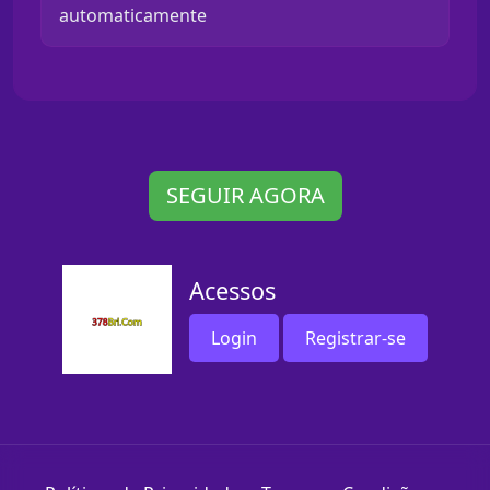
automaticamente
SEGUIR AGORA
Acessos
Login
Registrar-se