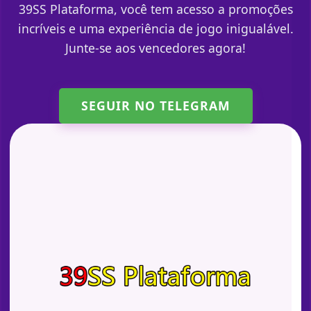
39SS Plataforma, você tem acesso a promoções
incríveis e uma experiência de jogo inigualável.
Junte-se aos vencedores agora!
SEGUIR NO TELEGRAM