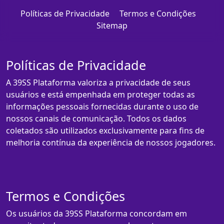
Políticas de Privacidade
Termos e Condições
Sitemap
Políticas de Privacidade
A 39SS Plataforma valoriza a privacidade de seus
usuários e está empenhada em proteger todas as
informações pessoais fornecidas durante o uso de
nossos canais de comunicação. Todos os dados
coletados são utilizados exclusivamente para fins de
melhoria contínua da experiência de nossos jogadores.
Termos e Condições
Os usuários da 39SS Plataforma concordam em