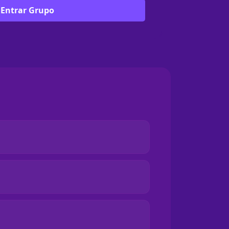
Entrar Grupo