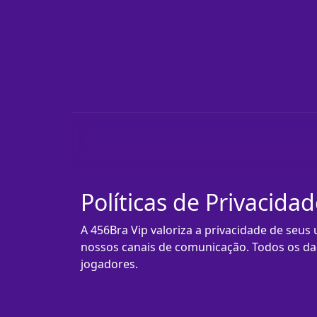
Políticas de Privacida
A 456Bra Vip valoriza a privacidade de seu
nossos canais de comunicação. Todos os dad
jogadores.