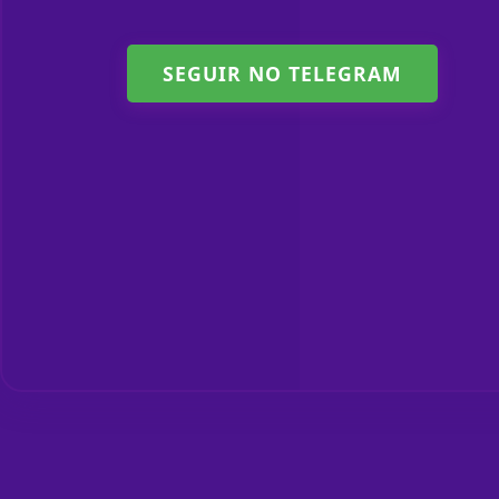
SEGUIR NO TELEGRAM