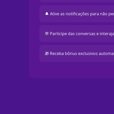
🔔 Ative as notificações para não p
💬 Participe das conversas e interaj
🎁 Receba bônus exclusivos autom