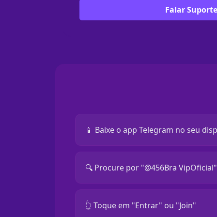
Falar Suport
📱 Baixe o app Telegram no seu disp
🔍 Procure por "@456Bra VipOficial"
👆 Toque em "Entrar" ou "Join"