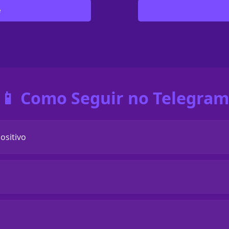
e
📱 Como Seguir no Telegram
ositivo