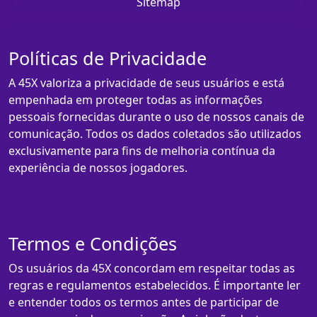
Sitemap
Políticas de Privacidade
A 45X valoriza a privacidade de seus usuários e está
empenhada em proteger todas as informações
pessoais fornecidas durante o uso de nossos canais de
comunicação. Todos os dados coletados são utilizados
exclusivamente para fins de melhoria contínua da
experiência de nossos jogadores.
Termos e Condições
Os usuários da 45X concordam em respeitar todas as
regras e regulamentos estabelecidos. É importante ler
e entender todos os termos antes de participar de