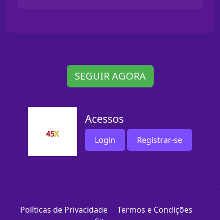
SEGUIR AGORA
Acessos
Login
Registrar-se
Políticas de Privacidade
Termos e Condições