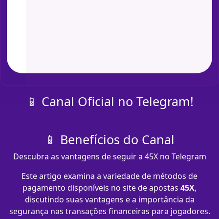
📱 Canal Oficial no Telegram!
📱 Benefícios do Canal
Descubra as vantagens de seguir a 45X no Telegram
Este artigo examina a variedade de métodos de
pagamento disponíveis no site de apostas
45X
,
discutindo suas vantagens e a importância da
segurança nas transações financeiras para jogadores.