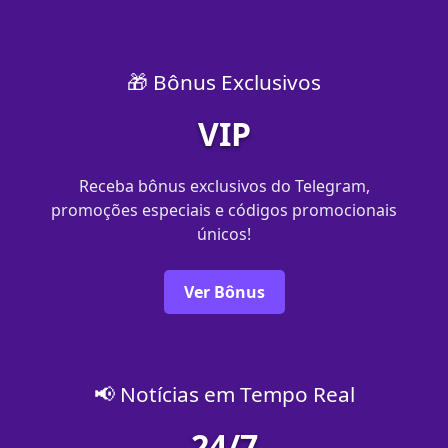
🎁 Bônus Exclusivos
VIP
Receba bônus exclusivos do Telegram,
promoções especiais e códigos promocionais
únicos!
Ver Bônus
📢 Notícias em Tempo Real
24/7