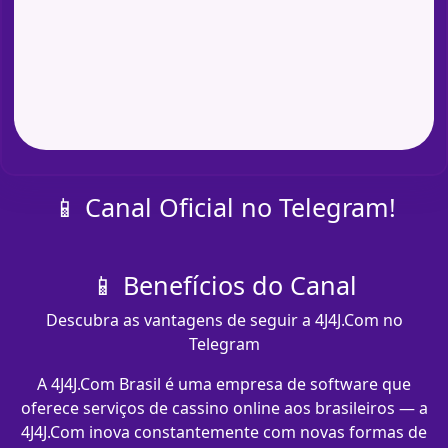
📱 Canal Oficial no Telegram!
📱 Benefícios do Canal
Descubra as vantagens de seguir a 4J4J.Com no
Telegram
A 4J4J.Com Brasil é uma empresa de software que
oferece serviços de cassino online aos brasileiros — a
4J4J.Com inova constantemente com novas formas de