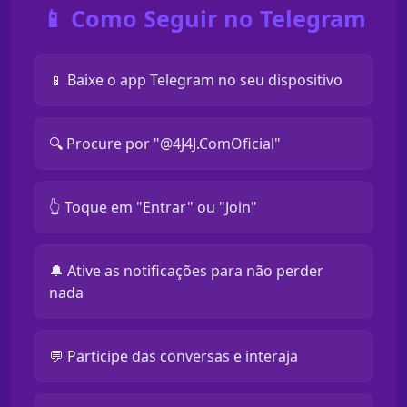
📱 Como Seguir no Telegram
📱 Baixe o app Telegram no seu dispositivo
🔍 Procure por "@4J4J.ComOficial"
👆 Toque em "Entrar" ou "Join"
🔔 Ative as notificações para não perder
nada
💬 Participe das conversas e interaja