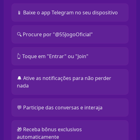
📱 Baixe o app Telegram no seu dispositivo
🔍 Procure por "@55JogoOficial"
👆 Toque em "Entrar" ou "Join"
🔔 Ative as notificações para não perder
nada
💬 Participe das conversas e interaja
🎁 Receba bônus exclusivos
automaticamente