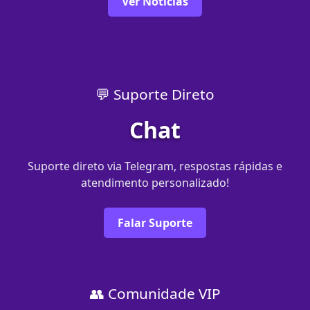
Ver Notícias
💬 Suporte Direto
Chat
Suporte direto via Telegram, respostas rápidas e
atendimento personalizado!
Falar Suporte
👥 Comunidade VIP