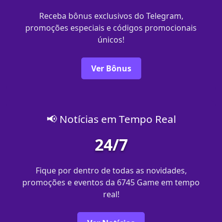
Receba bônus exclusivos do Telegram,
promoções especiais e códigos promocionais
únicos!
Ver Bônus
📢 Notícias em Tempo Real
24/7
Fique por dentro de todas as novidades,
promoções e eventos da 6745 Game em tempo
real!