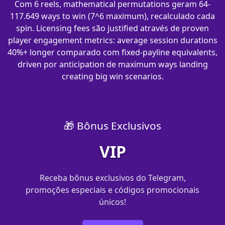
Com 6 reels, mathematical permutations geram 64-
117.649 ways to win (7^6 maximum), recalculado cada
spin. Licensing fees são justified através de proven
player engagement metrics: average session durations
40%+ longer comparado com fixed-payline equivalents,
driven por anticipation de maximum ways landing
creating big win scenarios.
🎁 Bônus Exclusivos
VIP
Receba bônus exclusivos do Telegram,
promoções especiais e códigos promocionais
únicos!