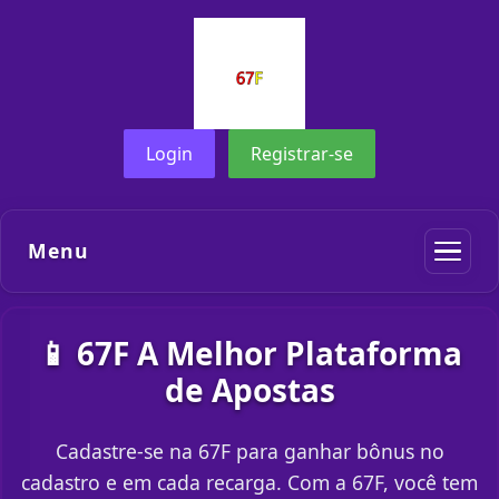
Login
Registrar-se
Menu
📱 67F A Melhor Plataforma
de Apostas
Cadastre-se na 67F para ganhar bônus no
cadastro e em cada recarga. Com a 67F, você tem