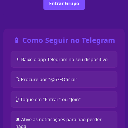
Entrar Grupo
📱 Como Seguir no Telegram
📱 Baixe o app Telegram no seu dispositivo
🔍 Procure por "@67FOficial"
👆 Toque em "Entrar" ou "Join"
🔔 Ative as notificações para não perder
nada