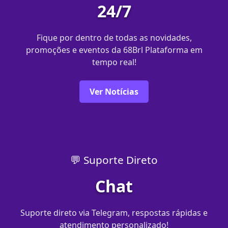
24/7
Fique por dentro de todas as novidades,
promoções e eventos da 68Brl Plataforma em
tempo real!
Ver Notícias
💬 Suporte Direto
Chat
Suporte direto via Telegram, respostas rápidas e
atendimento personalizado!