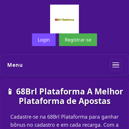
Login
Registrar-se
Menu
📱 68Brl Plataforma A Melhor
Plataforma de Apostas
Cadastre-se na 68Brl Plataforma para ganhar
bônus no cadastro e em cada recarga. Com a