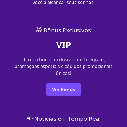
você a alcançar seus sonhos.
🎁 Bônus Exclusivos
VIP
Receba bônus exclusivos do Telegram,
promoções especiais e códigos promocionais
únicos!
Ver Bônus
📢 Notícias em Tempo Real