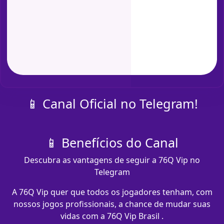
📱 Canal Oficial no Telegram!
📱 Benefícios do Canal
Descubra as vantagens de seguir a 76Q Vip no
Telegram
A 76Q Vip quer que todos os jogadores tenham, com
nossos jogos profissionais, a chance de mudar suas
vidas com a 76Q Vip Brasil .