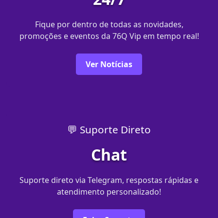
Fique por dentro de todas as novidades,
promoções e eventos da 76Q Vip em tempo real!
Ver Notícias
💬 Suporte Direto
Chat
Suporte direto via Telegram, respostas rápidas e
atendimento personalizado!