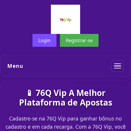
Login
Registrar-se
Menu
📱 76Q Vip A Melhor
Plataforma de Apostas
Cadastre-se na 76Q Vip para ganhar bônus no
cadastro e em cada recarga. Com a 76Q Vip, você