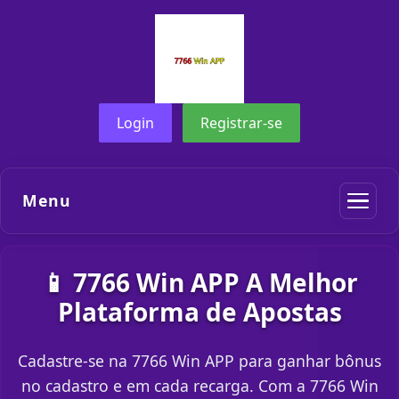
Login
Registrar-se
Menu
📱 7766 Win APP A Melhor
Plataforma de Apostas
Cadastre-se na 7766 Win APP para ganhar bônus
no cadastro e em cada recarga. Com a 7766 Win