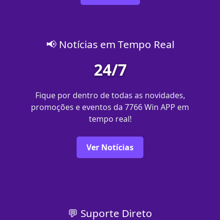
📢 Notícias em Tempo Real
24/7
Fique por dentro de todas as novidades,
promoções e eventos da 7766 Win APP em
tempo real!
Ver Notícias
💬 Suporte Direto