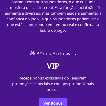
interagir com outros jogadores, o que cria uma
atmosfera de cassino real. Esta função social não só
aumenta a diversão, mas também ajuda a aumentar a
confiança no jogo, já que os jogadores podem ver o
que está acontecendo em tempo real e confirmar a
lisura do jogo.
🎁 Bônus Exclusivos
VIP
Receba bônus exclusivos do Telegram,
promoções especiais e códigos promocionais
únicos!
Ver Bônus