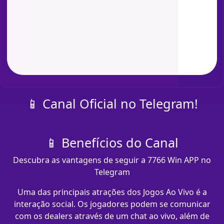
📱 Canal Oficial no Telegram!
📱 Benefícios do Canal
Descubra as vantagens de seguir a 7766 Win APP no
Telegram
Uma das principais atrações dos Jogos Ao Vivo é a
interação social. Os jogadores podem se comunicar
com os dealers através de um chat ao vivo, além de