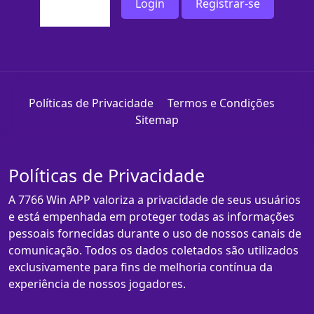
Login
Registrar-se
Políticas de Privacidade
Termos e Condições
Sitemap
Políticas de Privacidade
A 7766 Win APP valoriza a privacidade de seus usuários
e está empenhada em proteger todas as informações
pessoais fornecidas durante o uso de nossos canais de
comunicação. Todos os dados coletados são utilizados
exclusivamente para fins de melhoria contínua da
experiência de nossos jogadores.