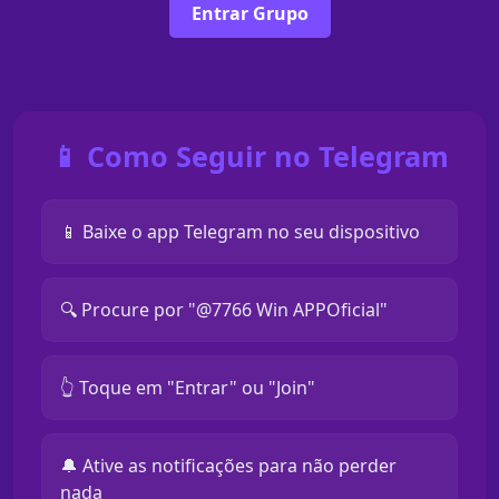
Entrar Grupo
📱 Como Seguir no Telegram
📱 Baixe o app Telegram no seu dispositivo
🔍 Procure por "@7766 Win APPOficial"
👆 Toque em "Entrar" ou "Join"
🔔 Ative as notificações para não perder
nada