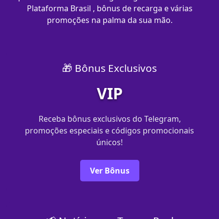
Plataforma Brasil , bônus de recarga e várias
promoções na palma da sua mão.
🎁 Bônus Exclusivos
VIP
Receba bônus exclusivos do Telegram,
promoções especiais e códigos promocionais
únicos!
Ver Bônus