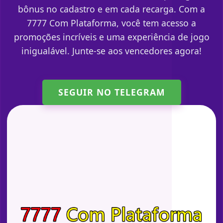
bônus no cadastro e em cada recarga. Com a
7777 Com Plataforma, você tem acesso a
promoções incríveis e uma experiência de jogo
inigualável. Junte-se aos vencedores agora!
SEGUIR NO TELEGRAM