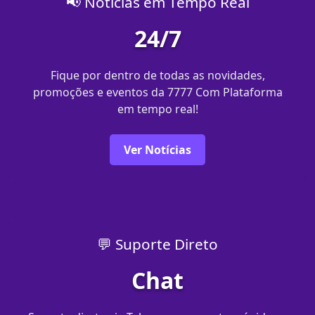
📢 Notícias em Tempo Real
24/7
Fique por dentro de todas as novidades,
promoções e eventos da 7777 Com Plataforma
em tempo real!
Ver Notícias
💬 Suporte Direto
Chat