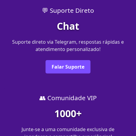
💬 Suporte Direto
Chat
Suporte direto via Telegram, respostas rápidas e
atendimento personalizado!
Falar Suporte
👥 Comunidade VIP
1000+
Junte-se a uma comunidade exclusiva de