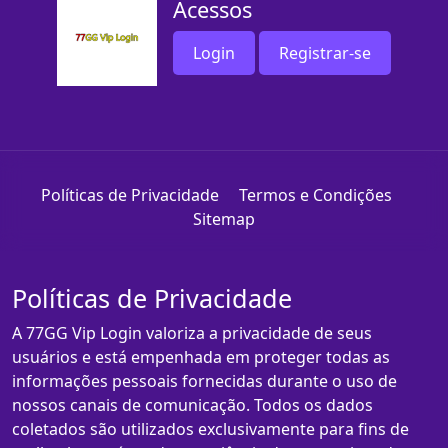
Acessos
Login
Registrar-se
Políticas de Privacidade
Termos e Condições
Sitemap
Políticas de Privacidade
A 77GG Vip Login valoriza a privacidade de seus
usuários e está empenhada em proteger todas as
informações pessoais fornecidas durante o uso de
nossos canais de comunicação. Todos os dados
coletados são utilizados exclusivamente para fins de