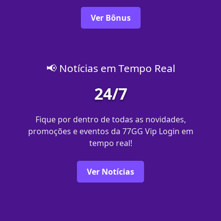
Ver Bônus
📢 Notícias em Tempo Real
24/7
Fique por dentro de todas as novidades,
promoções e eventos da 77GG Vip Login em
tempo real!
Ver Notícias