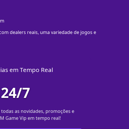
am
om dealers reais, uma variedade de jogos e
cias em Tempo Real
24/7
e todas as novidades, promoções e
9M Game Vip em tempo real!