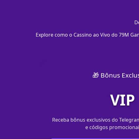
D
Explore como o Cassino ao Vivo do 79M Gam
🎁 Bônus Exclu
VIP
Receba bônus exclusivos do Telegra
e códigos promocionai