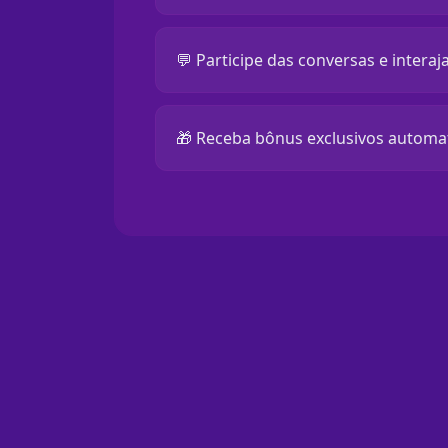
💬 Participe das conversas e interaj
🎁 Receba bônus exclusivos autom