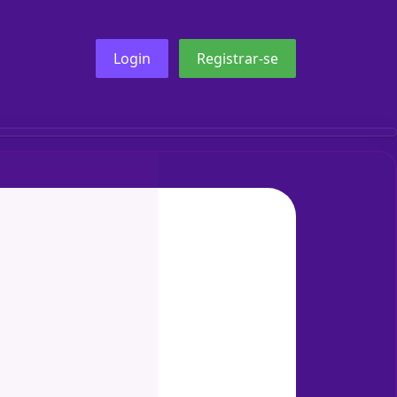
Login
Registrar-se