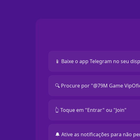
📱 Baixe o app Telegram no seu disp
🔍 Procure por "@79M Game VipOfic
👆 Toque em "Entrar" ou "Join"
🔔 Ative as notificações para não p