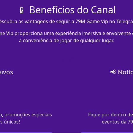
📱 Benefícios do Canal
escubra as vantagens de seguir a 79M Game Vip no Telegr
e Vip proporciona uma experiência imersiva e envolvente c
a conveniência de jogar de qualquer lugar.
sivos
📢 Notí
m, promoções especiais
Fique por dentro d
s únicos!
eventos da 7