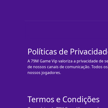
Políticas de Privacida
A 79M Game Vip valoriza a privacidade de 
de nossos canais de comunicação. Todos os 
nossos jogadores.
Termos e Condições