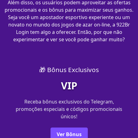
Além disso, os usuários podem aproveitar as ofertas
promocionais e os bônus para maximizar seus ganhos.
Seja você um apostador esportivo experiente ou um
novato no mundo dos jogos de azar on-line, a 922Br
Login tem algo a oferecer. Então, por que não
experimentar e ver se você pode ganhar muito?
🎁 Bônus Exclusivos
VIP
Receba bônus exclusivos do Telegram,
promoções especiais e códigos promocionais
únicos!
Ver Bônus