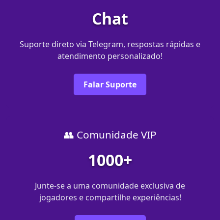
Chat
Suporte direto via Telegram, respostas rápidas e
atendimento personalizado!
Falar Suporte
👥 Comunidade VIP
1000+
Junte-se a uma comunidade exclusiva de
jogadores e compartilhe experiências!