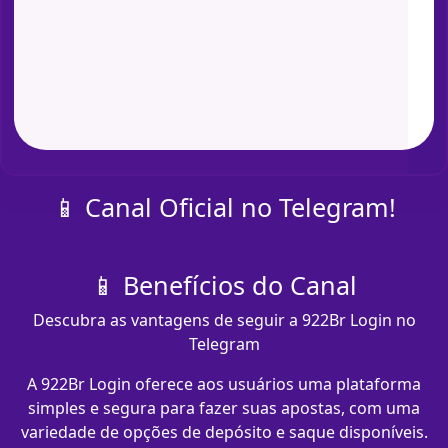
📱 Canal Oficial no Telegram!
📱 Benefícios do Canal
Descubra as vantagens de seguir a 922Br Login no
Telegram
A 922Br Login oferece aos usuários uma plataforma
simples e segura para fazer suas apostas, com uma
variedade de opções de depósito e saque disponíveis.