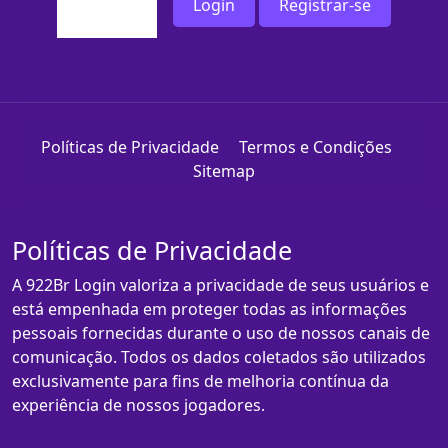
Login
Registrar-se
Políticas de Privacidade
Termos e Condições
Sitemap
Políticas de Privacidade
A 922Br Login valoriza a privacidade de seus usuários e
está empenhada em proteger todas as informações
pessoais fornecidas durante o uso de nossos canais de
comunicação. Todos os dados coletados são utilizados
exclusivamente para fins de melhoria contínua da
experiência de nossos jogadores.