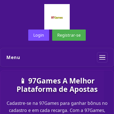
Login
Registrar-se
Menu
📱 97Games A Melhor
Plataforma de Apostas
Cadastre-se na 97Games para ganhar bônus no
cadastro e em cada recarga. Com a 97Games,