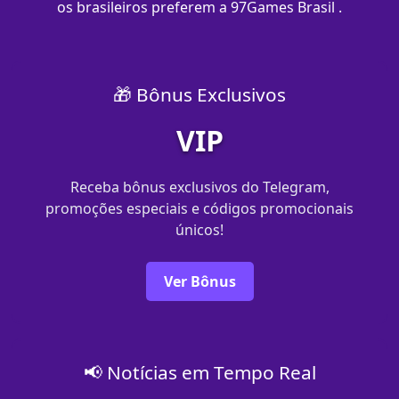
os brasileiros preferem a 97Games Brasil .
🎁 Bônus Exclusivos
VIP
Receba bônus exclusivos do Telegram,
promoções especiais e códigos promocionais
únicos!
Ver Bônus
📢 Notícias em Tempo Real