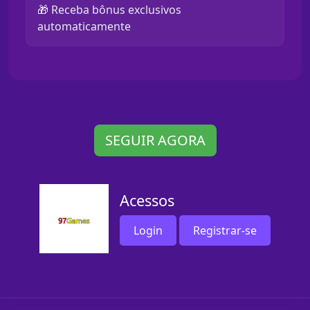
🎁 Receba bônus exclusivos
automaticamente
SEGUIR AGORA
Acessos
Login
Registrar-se